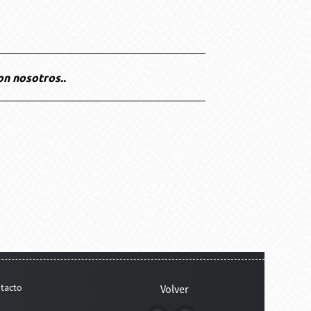
on nosotros..
tacto
Volver