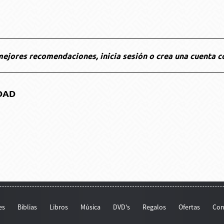
ejores recomendaciones, inicia sesión o crea una cuenta c
DAD
es
Biblias
Libros
Música
DVD's
Regalos
Ofertas
Con