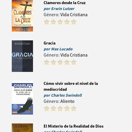
Clamores desde la Cruz
por
Erwin Lutzer
Género:
Vida Cristiana
Gracia
por
Max Lucado
Género:
Vida Cristiana
Cómo vivir sobre el nivel de la
mediocridad
por
Charles Swindoll
Género:
Aliento
El Misterio de la Realidad de Dios