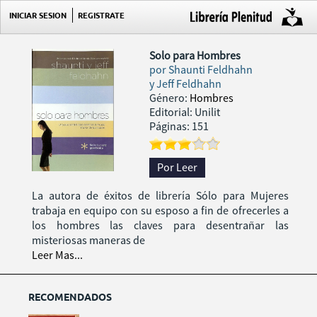
INICIAR SESION
REGISTRATE
Solo para Hombres
por
Shaunti Feldhahn
y Jeff Feldhahn
Género:
Hombres
Editorial: Unilit
Páginas: 151
Por Leer
La autora de éxitos de librería Sólo para Mujeres
trabaja en equipo con su esposo a fin de ofrecerles a
los hombres las claves para desentrañar las
misteriosas maneras de
Leer Mas...
RECOMENDADOS