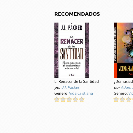
RECOMENDADOS
El Renacer de la Santidad
¿Demasiad
por
J.I. Packer
por
Adam R
Género:
Vida Cristiana
Género:
Vi