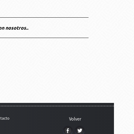
on nosotros..
tacto
Volver