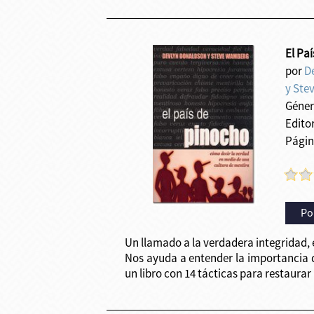
El Pa
por
D
y Ste
Géner
Edito
Págin
Po
Un llamado a la verdadera integridad, 
Nos ayuda a entender la importancia d
un libro con 14 tácticas para restaurar 