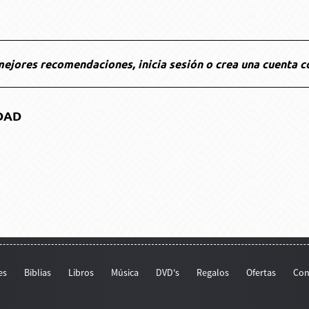
ejores recomendaciones, inicia sesión o crea una cuenta c
DAD
es
Biblias
Libros
Música
DVD's
Regalos
Ofertas
Con