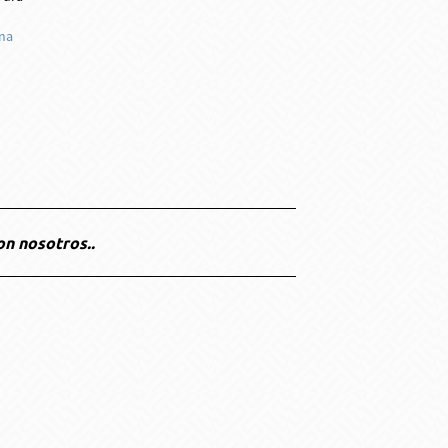
ina
on nosotros..