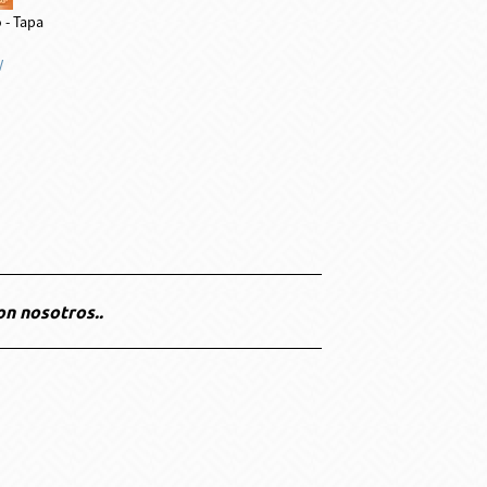
 - Tapa
V
on nosotros..