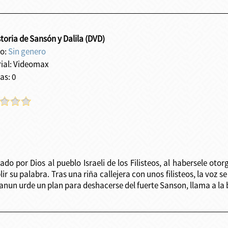
toria de Sansón y Dalila (DVD)
o:
Sin genero
rial: Videomax
as: 0
do por Dios al pueblo Israeli de los Filisteos, al habersele oto
r su palabra. Tras una riña callejera con unos filisteos, la voz s
nun urde un plan para deshacerse del fuerte Sanson, llama a la be