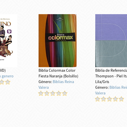
DVD)
Biblia Colormax Color
Biblia de Referenci
n genero
Fiesta Naranja (Bolsillo)
Thompson - Piel It
Género:
Biblias Reina
Lila/Gris
Valera
Género:
Biblias Re
Valera