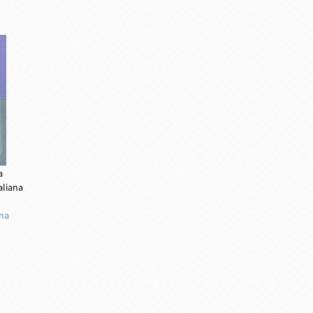
a
aliana
ina