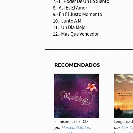
7.- El Poder De Un Lo Siento
8.- Asi Es El Amor
9.- En El Justo Momento
10.- Junto A Mi
11.- Un Dia Mejor
12.- Mas Que Vencedor
RECOMENDADOS
El mismo cielo - CD
Lenguaje d
por
Marcela Gándara
por
Alex 