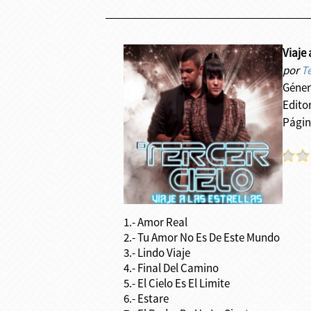
Viaje 
por
Te
Géner
Edito
Págin
1.- Amor Real
2.- Tu Amor No Es De Este Mundo
3.- Lindo Viaje
4.- Final Del Camino
5.- El Cielo Es El Limite
6.- Estare