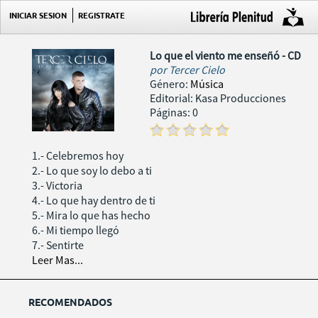
INICIAR SESION
REGISTRATE
Lo que el viento me enseñó - CD
por
Tercer Cielo
Género:
Música
Editorial: Kasa Producciones
Páginas: 0
1.- Celebremos hoy
2.- Lo que soy lo debo a ti
3.- Victoria
4.- Lo que hay dentro de ti
5.- Mira lo que has hecho
6.- Mi tiempo llegó
7.- Sentirte
Leer Mas...
RECOMENDADOS