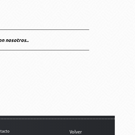
on nosotros..
tacto
Volver