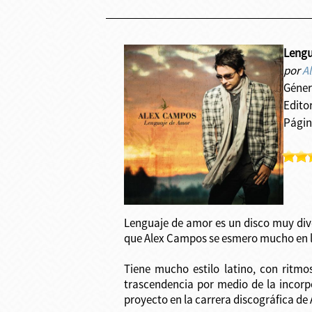
Lengu
por
A
Géner
Edito
Págin
Lenguaje de amor es un disco muy dive
que Alex Campos se esmero mucho en l
Tiene mucho estilo latino, con ritm
trascendencia por medio de la incor
proyecto en la carrera discográfica d