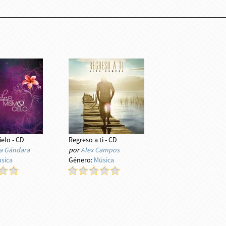
ielo - CD
Regreso a ti - CD
a Gándara
por
Alex Campos
sica
Género:
Música